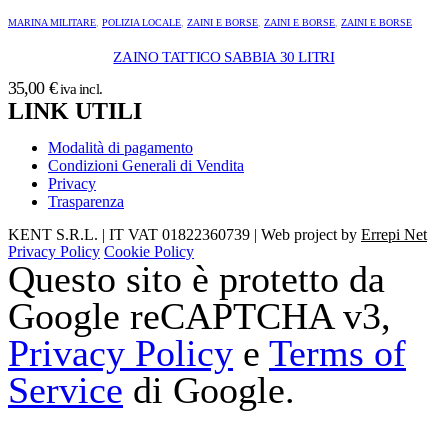
MARINA MILITARE
,
POLIZIA LOCALE
,
ZAINI E BORSE
,
ZAINI E BORSE
,
ZAINI E BORSE
ZAINO TATTICO SABBIA 30 LITRI
35,00
€
iva incl.
LINK UTILI
Modalità di pagamento
Condizioni Generali di Vendita
Privacy
Trasparenza
KENT S.R.L. | IT VAT 01822360739 | Web project by
Errepi Net
Privacy Policy
Cookie Policy
Questo sito è protetto da
Google reCAPTCHA v3,
Privacy Policy
e
Terms of
Service
di Google.